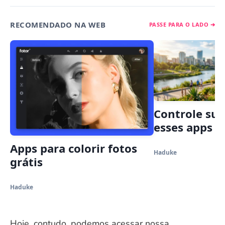
RECOMENDADO NA WEB
PASSE PARA O LADO ➔
Controle sua
esses apps g
Apps para colorir fotos
Haduke
grátis
Haduke
Hoje, contudo, podemos acessar nossa