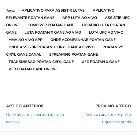
Tags:
APLICATIVO PARA ASSISTIR LUTAS
APLICATIVO
RELEVANTE POATAN GANE
APP LUTA AO VIVO
ASSISTIR UFC
ONLINE
COMO VER POATAN GANE
HORÁRIO LUTA POATAN
GANE
LUTA POATAN X GANE AO VIVO
LUTA UFC AO VIVO
MMA AO VIVO APP
ONDE ACOMPANHAR POATAN GANE
ONDE ASSISTIR POATAN X CIRYL GANE AO VIVO
POATAN VS
CIRYL GANE CANAL
STREAMING POATAN GANE
TRANSMISSÃO POATAN CIRYL GANE
UFC POATAN X GANE
VER POATAN GANE ONLINE
ARTIGO ANTERIOR
PRÓXIMO ARTIGO
Onde assistir a abertura da copa
Assista canais de tv porto
ao vivo
riquenhos grátis