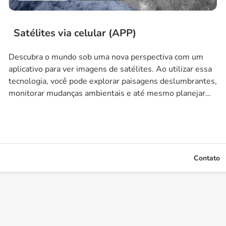
Satélites via celular (APP)
Descubra o mundo sob uma nova perspectiva com um
aplicativo para ver imagens de satélites. Ao utilizar essa
tecnologia, você pode explorar paisagens deslumbrantes,
monitorar mudanças ambientais e até mesmo planejar
suas próximas aventuras ao ar livre. Com a capacidade de
visualizar áreas remotas e não acessíveis por terra, este
aplicativo oferece uma experiência sensorial […]
Contato