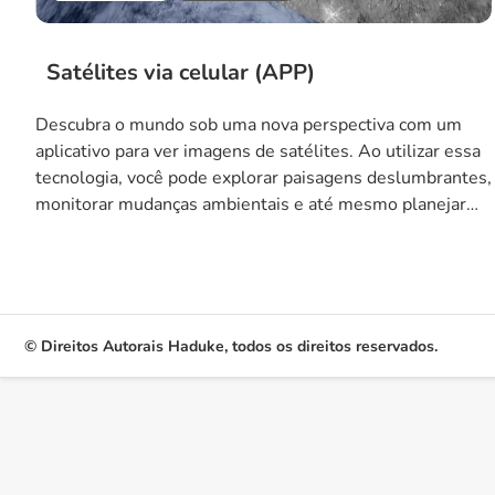
Satélites via celular (APP)
Descubra o mundo sob uma nova perspectiva com um
aplicativo para ver imagens de satélites. Ao utilizar essa
tecnologia, você pode explorar paisagens deslumbrantes,
monitorar mudanças ambientais e até mesmo planejar
suas próximas aventuras ao ar livre. Com a capacidade de
visualizar áreas remotas e não acessíveis por terra, este
aplicativo oferece uma experiência sensorial […]
© Direitos Autorais Haduke, todos os direitos reservados.