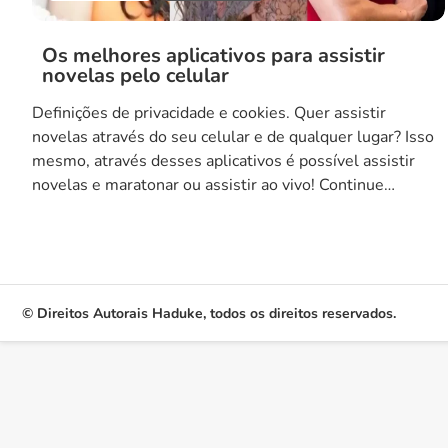
Os melhores aplicativos para assistir
novelas pelo celular
Definições de privacidade e cookies. Quer assistir
novelas através do seu celular e de qualquer lugar? Isso
mesmo, através desses aplicativos é possível assistir
novelas e maratonar ou assistir ao vivo! Continue
conosco nesta breve leitura e tenha acesso a todas as
informações. Aplicativo para assistir novela GLOBOPLAY
Você é fã de novelas e está […]
© Direitos Autorais Haduke, todos os direitos reservados.