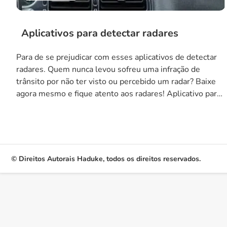
Aplicativos para detectar radares
Para de se prejudicar com esses aplicativos de detectar
radares. Quem nunca levou sofreu uma infração de
trânsito por não ter visto ou percebido um radar? Baixe
agora mesmo e fique atento aos radares! Aplicativo para
detectar radares WAZE O aplicativo Waze se tornou uma
virada de jogo para motoristas de todo o mundo. Embora
[…]
© Direitos Autorais Haduke, todos os direitos reservados.