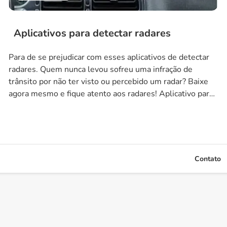
Aplicativos para detectar radares
Para de se prejudicar com esses aplicativos de detectar
radares. Quem nunca levou sofreu uma infração de
trânsito por não ter visto ou percebido um radar? Baixe
agora mesmo e fique atento aos radares! Aplicativo para
detectar radares WAZE O aplicativo Waze se tornou uma
virada de jogo para motoristas de todo o mundo. Embora
[…]
Contato