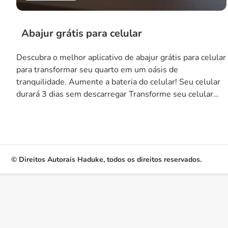
Abajur grátis para celular
Descubra o melhor aplicativo de abajur grátis para celular
para transformar seu quarto em um oásis de
tranquilidade. Aumente a bateria do celular! Seu celular
durará 3 dias sem descarregar Transforme seu celular
em um abajur na hora de dormir e assim você poderá
melhorar suas noites de sono de forma significativa. Pois,
você pode […]
© Direitos Autorais Haduke, todos os direitos reservados.