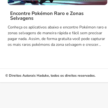
Encontre Pokémon Raro e Zonas
Selvagens
Conheça os aplicativos abaixo e encontre Pokémon raro e
zonas selvagens de maneira rápida e fácil sem precisar
pagar nada. Assim, de forma gratuita você pode capturar
os mais raros pokémons da zona selvagem e crescer
dentro do jogo. Aproveite para baixar os aplicativos no
final do texto de graça. Descubra Zonas Selvagens em
Pokémon […]
© Direitos Autorais Haduke, todos os direitos reservados.