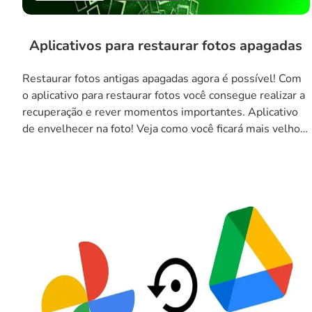
Aplicativos para restaurar fotos apagadas
Restaurar fotos antigas apagadas agora é possível! Com
o aplicativo para restaurar fotos você consegue realizar a
recuperação e rever momentos importantes. Aplicativo
de envelhecer na foto! Veja como você ficará mais velho!
Então, continue aqui e tenha acesso a todas as
informações necessárias para ter acesso as fotos
perdidas ou apagadas. Veja quais os […]