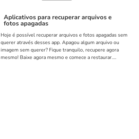
Aplicativos para recuperar arquivos e
fotos apagadas
Hoje é possível recuperar arquivos e fotos apagadas sem
querer através desses app. Apagou algum arquivo ou
imagem sem querer? Fique tranquilo, recupere agora
mesmo! Baixe agora mesmo e comece a restaurar.
Aplicativos para recuperar arquivos e fotos apagadas
DR.FONE DR.FONE é um aplicativo popular que muitas
pessoas recorrem quando precisam recuperar arquivos e
fotos […]