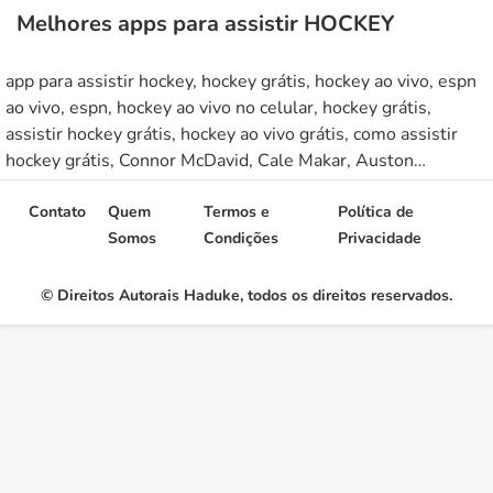
Melhores apps para assistir HOCKEY
app para assistir hockey, hockey grátis, hockey ao vivo, espn
ao vivo, espn, hockey ao vivo no celular, hockey grátis,
assistir hockey grátis, hockey ao vivo grátis, como assistir
hockey grátis, Connor McDavid, Cale Makar, Auston
Matthews, Nathan MacKinnon, Leon Draisaitl, streamers de
hockey, streamer de hockey, ver hockey grátis, yahoo sports,
Contato
Quem
Termos e
Política de
nhl.tv, aplicativo nhl.tv, aplicativo espn, aplicativo yahoo
Somos
Condições
Privacidade
sports, Liga Nacional de Hóquei, taça memorial, Campeonato
Mundial de Juniores da LLHF, Olimpiadas de inverno,
© Direitos Autorais Haduke, todos os direitos reservados.
Campeonato mundial de hockey no gelo,