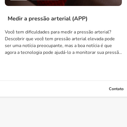
Medir a pressão arterial (APP)
Você tem dificuldades para medir a pressão arterial?
Descobrir que você tem pressão arterial elevada pode
ser uma notícia preocupante, mas a boa notícia é que
agora a tecnologia pode ajudá-lo a monitorar sua pressão
arterial de forma mais conveniente. Com o avanço dos
aplicativos de saúde, agora é possível medir a pressão
arterial usando […]
Contato