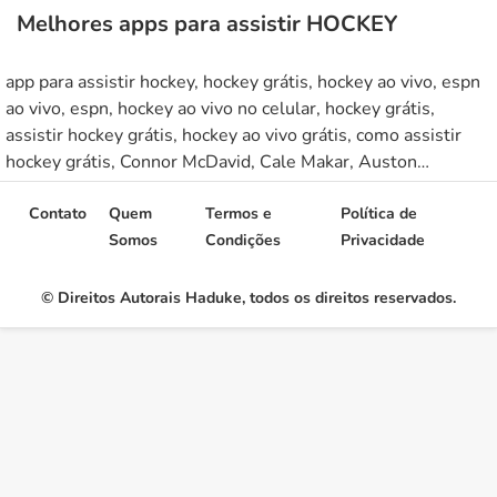
Melhores apps para assistir HOCKEY
app para assistir hockey, hockey grátis, hockey ao vivo, espn
ao vivo, espn, hockey ao vivo no celular, hockey grátis,
assistir hockey grátis, hockey ao vivo grátis, como assistir
hockey grátis, Connor McDavid, Cale Makar, Auston
Matthews, Nathan MacKinnon, Leon Draisaitl, streamers de
hockey, streamer de hockey, ver hockey grátis, yahoo sports,
Contato
Quem
Termos e
Política de
nhl.tv, aplicativo nhl.tv, aplicativo espn, aplicativo yahoo
Somos
Condições
Privacidade
sports, Liga Nacional de Hóquei, taça memorial, Campeonato
Mundial de Juniores da LLHF, Olimpiadas de inverno,
© Direitos Autorais Haduke, todos os direitos reservados.
Campeonato mundial de hockey no gelo,