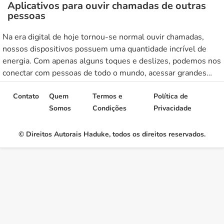
Aplicativos para ouvir chamadas de outras
pessoas
Na era digital de hoje tornou-se normal ouvir chamadas,
nossos dispositivos possuem uma quantidade incrível de
energia. Com apenas alguns toques e deslizes, podemos nos
conectar com pessoas de todo o mundo, acessar grandes
quantidades de informações e até mesmo gerenciar nossas
finanças. Mas e aqueles que procuram invadir a privacidade
Contato
Quem
Termos e
Política de
de alguém? O aumento […]
Somos
Condições
Privacidade
© Direitos Autorais Haduke, todos os direitos reservados.