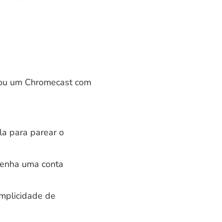
V ou um Chromecast com
la para parear o
 tenha uma conta
implicidade de