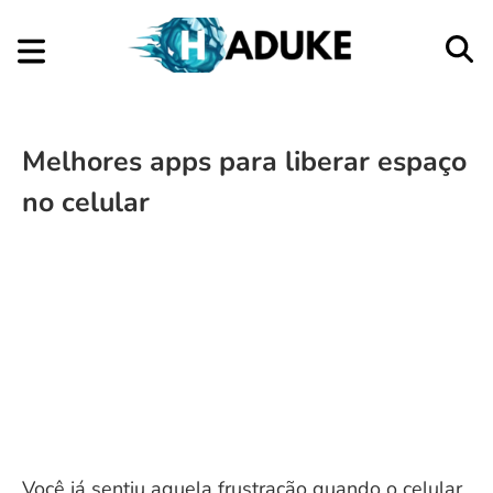
Melhores apps para liberar espaço
no celular
Você já sentiu aquela frustração quando o celular